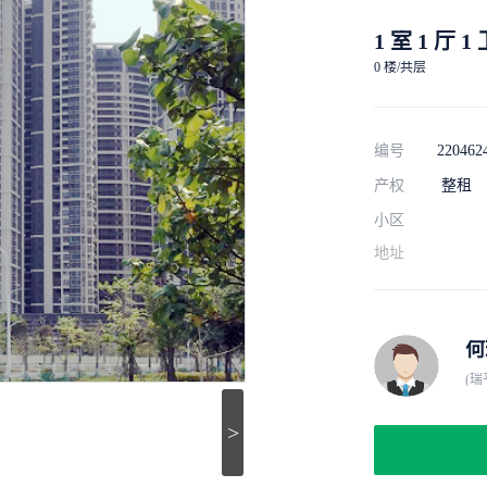
1 室 1 厅 1
0 楼/共层
编号
220462
产权
整租
小区
地址
何
(瑞
>