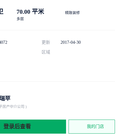
 卫
70.00 平米
精致装修
多层
4072
更新
2017-04-30
区域
瑞苹
平房产中介公司 )
登录后查看
我的门店