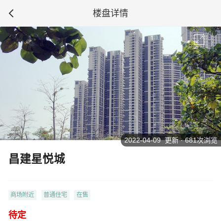
楼盘详情
2022-04-09 更新 · 681次浏览
昌建星悦城
商场附近
普通住宅
在售
待定