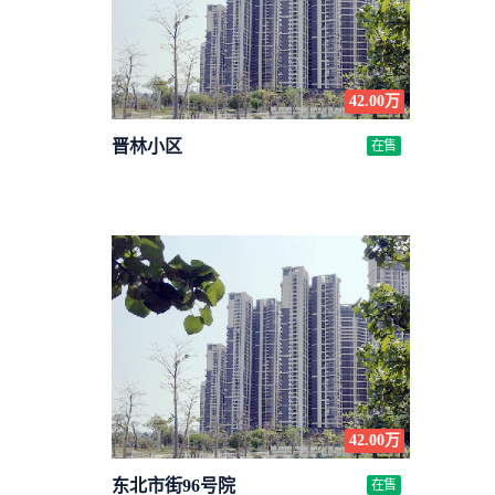
42.00万
晋林小区
在售
42.00万
东北市街96号院
在售