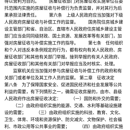
得以营利为目的。 房屋征收部门对房屋征收实施单位在委
托范围内实施的房屋征收与补偿行为负责监督，并对其行为后
果承担法律责任。 第六条 上级人民政府应当加强对下级
人民政府房屋征收与补偿工作的监督。 国务院住房城乡建
设主管部门和省、自治区、直辖市人民政府住房城乡建设主管
部门应当会同同级财政、国土资源、发展改革等有关部门，加
强对房屋征收与补偿实施工作的指导。 第七条 任何组织
和个人对违反本条例规定的行为，都有权向有关人民政府、房
屋征收部门和其他有关部门举报。接到举报的有关人民政府、
房屋征收部门和其他有关部门对举报应当及时核实、处理。
监察机关应当加强对参与房屋征收与补偿工作的政府和有
关部门或者单位及其工作人员的监察。 第二章 征收决定
第八条 为了保障国家安全、促进国民经济和社会发展等公共
利益的需要，有下列情形之一，确需征收房屋的，由市、县级
人民政府作出房屋征收决定： （一）国防和外交的需要；
（二）由政府组织实施的能源、交通、水利等基础设施建
设的需要； （三）由政府组织实施的科技、教育、文化、
卫生、体育、环境和资源保护、防灾减灾、文物保护、社会福
利、市政公用等公共事业的需要； （四）由政府组织实施