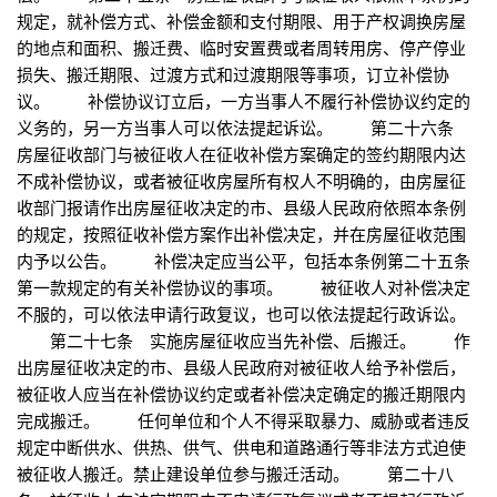
规定，就补偿方式、补偿金额和支付期限、用于产权调换房屋
的地点和面积、搬迁费、临时安置费或者周转用房、停产停业
损失、搬迁期限、过渡方式和过渡期限等事项，订立补偿协
议。 补偿协议订立后，一方当事人不履行补偿协议约定的
义务的，另一方当事人可以依法提起诉讼。 第二十六条
房屋征收部门与被征收人在征收补偿方案确定的签约期限内达
不成补偿协议，或者被征收房屋所有权人不明确的，由房屋征
收部门报请作出房屋征收决定的市、县级人民政府依照本条例
的规定，按照征收补偿方案作出补偿决定，并在房屋征收范围
内予以公告。 补偿决定应当公平，包括本条例第二十五条
第一款规定的有关补偿协议的事项。 被征收人对补偿决定
不服的，可以依法申请行政复议，也可以依法提起行政诉讼。
第二十七条 实施房屋征收应当先补偿、后搬迁。 作
出房屋征收决定的市、县级人民政府对被征收人给予补偿后，
被征收人应当在补偿协议约定或者补偿决定确定的搬迁期限内
完成搬迁。 任何单位和个人不得采取暴力、威胁或者违反
规定中断供水、供热、供气、供电和道路通行等非法方式迫使
被征收人搬迁。禁止建设单位参与搬迁活动。 第二十八