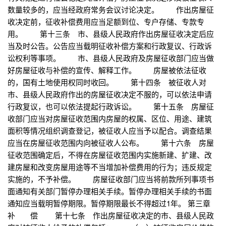
数量较多的，应当经政府常务会议讨论决定。 作出房屋征
收决定前，征收补偿费用应当足额到位、专户存储、专款专
用。 第十三条 市、县级人民政府作出房屋征收决定后应
当及时公告。公告应当载明征收补偿方案和行政复议、行政诉
讼权利等事项。 市、县级人民政府及房屋征收部门应当做
好房屋征收与补偿的宣传、解释工作。 房屋被依法征收
的，国有土地使用权同时收回。 第十四条 被征收人对
市、县级人民政府作出的房屋征收决定不服的，可以依法申请
行政复议，也可以依法提起行政诉讼。 第十五条 房屋征
收部门应当对房屋征收范围内房屋的权属、区位、用途、建筑
面积等情况组织调查登记，被征收人应当予以配合。调查结果
应当在房屋征收范围内向被征收人公布。 第十六条 房屋
征收范围确定后，不得在房屋征收范围内实施新建、扩建、改
建房屋和改变房屋用途等不当增加补偿费用的行为；违反规定
实施的，不予补偿。 房屋征收部门应当将前款所列事项书
面通知有关部门暂停办理相关手续。暂停办理相关手续的书面
通知应当载明暂停期限。暂停期限最长不得超过1年。 第三章
补 偿 第十七条 作出房屋征收决定的市、县级人民政