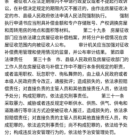
条 被征收人在法定期限内不申请行政复议或者不提起行政诉
讼，在补偿决定规定的期限内又不搬迁的，由作出房屋征收决
定的市、县级人民政府依法申请人民法院强制执行。 强制
执行申请书应当附具补偿金额和专户存储账号、产权调换房屋
和周转用房的地点和面积等材料。 第二十九条 房屋征收
部门应当依法建立房屋征收补偿档案，并将分户补偿情况在房
屋征收范围内向被征收人公布。 审计机关应当加强对征收
补偿费用管理和使用情况的监督，并公布审计结果。 第四章
法律责任 第三十条 市、县级人民政府及房屋征收部门的
工作人员在房屋征收与补偿工作中不履行本条例规定的职责，
或者滥用职权、玩忽职守、徇私舞弊的，由上级人民政府或者
本级人民政府责令改正，通报批评；造成损失的，依法承担赔
偿责任；对直接负责的主管人员和其他直接责任人员，依法给
予处分；构成犯罪的，依法追究刑事责任。 第三十一条
采取暴力、威胁或者违反规定中断供水、供热、供气、供电和
道路通行等非法方式迫使被征收人搬迁，造成损失的，依法承
担赔偿责任；对直接负责的主管人员和其他直接责任人员，构
成犯罪的，依法追究刑事责任；尚不构成犯罪的，依法给予处
分；构成违反治安管理行为的，依法给予治安管理处罚。