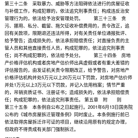
第三十二条 采取暴力、威胁等方法阻碍依法进行的房屋征收
与补偿工作，构成犯罪的，依法追究刑事责任；构成违反治安
管理行为的，依法给予治安管理处罚。 第三十三条 贪
污、挪用、私分、截留、拖欠征收补偿费用的，责令改正，追
回有关款项，限期退还违法所得，对有关责任单位通报批评、
给予警告；造成损失的，依法承担赔偿责任；对直接负责的主
管人员和其他直接责任人员，构成犯罪的，依法追究刑事责
任；尚不构成犯罪的，依法给予处分。 第三十四条 房地
产价格评估机构或者房地产估价师出具虚假或者有重大差错的
评估报告的，由发证机关责令限期改正，给予警告，对房地产
价格评估机构并处5万元以上20万元以下罚款，对房地产估价师
并处1万元以上3万元以下罚款，并记入信用档案；情节严重
的，吊销资质证书、注册证书；造成损失的，依法承担赔偿责
任；构成犯罪的，依法追究刑事责任。 第五章 附 则
第三十五条 本条例自公布之日起施行。2001年6月13日国务院
公布的《城市房屋拆迁管理条例》同时废止。本条例施行前已
依法取得房屋拆迁许可证的项目，继续沿用原有的规定办理，
但政府不得责成有关部门强制拆迁。