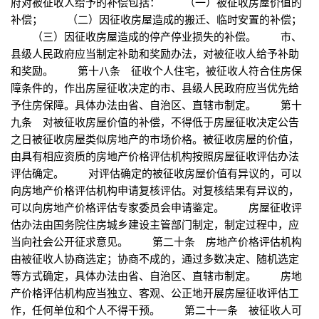
府对被征收人给予的补偿包括： （一）被征收房屋价值的
补偿； （二）因征收房屋造成的搬迁、临时安置的补偿；
（三）因征收房屋造成的停产停业损失的补偿。 市、
县级人民政府应当制定补助和奖励办法，对被征收人给予补助
和奖励。 第十八条 征收个人住宅，被征收人符合住房保
障条件的，作出房屋征收决定的市、县级人民政府应当优先给
予住房保障。具体办法由省、自治区、直辖市制定。 第十
九条 对被征收房屋价值的补偿，不得低于房屋征收决定公告
之日被征收房屋类似房地产的市场价格。被征收房屋的价值，
由具有相应资质的房地产价格评估机构按照房屋征收评估办法
评估确定。 对评估确定的被征收房屋价值有异议的，可以
向房地产价格评估机构申请复核评估。对复核结果有异议的，
可以向房地产价格评估专家委员会申请鉴定。 房屋征收评
估办法由国务院住房城乡建设主管部门制定，制定过程中，应
当向社会公开征求意见。 第二十条 房地产价格评估机构
由被征收人协商选定；协商不成的，通过多数决定、随机选定
等方式确定，具体办法由省、自治区、直辖市制定。 房地
产价格评估机构应当独立、客观、公正地开展房屋征收评估工
作，任何单位和个人不得干预。 第二十一条 被征收人可