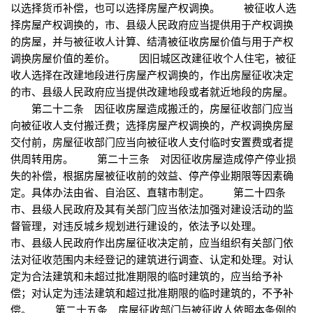
以选择货币补偿，也可以选择房屋产权调换。 被征收人选
择房屋产权调换的，市、县级人民政府应当提供用于产权调换
的房屋，并与被征收人计算、结清被征收房屋价值与用于产权
调换房屋价值的差价。 因旧城区改建征收个人住宅，被征
收人选择在改建地段进行房屋产权调换的，作出房屋征收决定
的市、县级人民政府应当提供改建地段或者就近地段的房屋。
第二十二条 因征收房屋造成搬迁的，房屋征收部门应当
向被征收人支付搬迁费；选择房屋产权调换的，产权调换房屋
交付前，房屋征收部门应当向被征收人支付临时安置费或者提
供周转用房。 第二十三条 对因征收房屋造成停产停业损
失的补偿，根据房屋被征收前的效益、停产停业期限等因素确
定。具体办法由省、自治区、直辖市制定。 第二十四条
市、县级人民政府及其有关部门应当依法加强对建设活动的监
督管理，对违反城乡规划进行建设的，依法予以处理。
市、县级人民政府作出房屋征收决定前，应当组织有关部门依
法对征收范围内未经登记的建筑进行调查、认定和处理。对认
定为合法建筑和未超过批准期限的临时建筑的，应当给予补
偿；对认定为违法建筑和超过批准期限的临时建筑的，不予补
偿。 第二十五条 房屋征收部门与被征收人依照本条例的